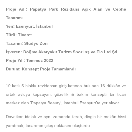
Proje Adı: Papatya Park Rezidans Açık Alan ve Cephe
Tasarımı
Yeri: Esenyurt, İstanbul
Türü: Ticaret
Tasarım: Studyo Zon
İşveren: Döğme Akaryakıt Turizm Spor İnş.ve Tic.Ltd.Şti.
Proje Yılı: Temmuz 2022
Durum: Konsept Proje Tamamlandı
10 katlı 5 bloklu rezidansın giriş katında bulunan 16 dükkân ve
ortak avluyu kapsayan, güzellik & bakım konseptli bir ticari
merkez olan ‘Papatya Beauty’, İstanbul Esenyurt’ta yer alıyor.
Davetkar, iddialı ve aynı zamanda ferah, dingin bir mekân hissi
yaratmak, tasarımın çıkış noktasını oluşturdu.